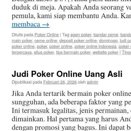
duduk di meja. Apakah Anda seorang ve
pemula, kami siap membantu Anda. Ka
membaca
→
Ditulis pada
Poker Online
|
Tag
agen poker
,
bandar ceme
,
banda
main poker
,
ceme online
,
deposit poker online
,
dominoqq
,
judi p
poker online
,
poker
,
poker online
,
poker online indonesia
,
poker 
terpercaya
,
situs poker
,
tips bermain poker
,
website poker
|
Ting
Judi Poker Online Uang Asli
Dipublikasi pada
Februari 26, 2026
oleh
admin
Jika Anda tertarik bermain poker onlin
sungguhan, ada beberapa faktor yang p
Ini termasuk legalitas, jenis permainan,
dimainkan. Hal pertama yang harus Anda
dengan promosi yang bagus. Ini dapat