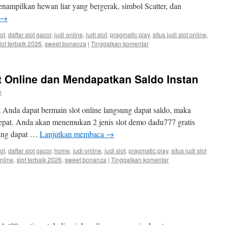
enampilkan hewan liar yang bergerak, simbol Scatter, dan
→
lot
,
daftar slot gacor
,
judi online
,
judi slot
,
pragmatic play
,
situs judi slot online
,
lot terbaik 2026
,
sweet bonanza
|
Tinggalkan komentar
t Online dan Mendapatkan Saldo Instan
n
 Anda dapat bermain slot online langsung dapat saldo, maka
tepat. Anda akan menemukan 2 jenis slot demo dadu777 gratis
 yang dapat …
Lanjutkan membaca
→
lot
,
daftar slot gacor
,
home
,
judi online
,
judi slot
,
pragmatic play
,
situs judi slot
online
,
slot terbaik 2026
,
sweet bonanza
|
Tinggalkan komentar