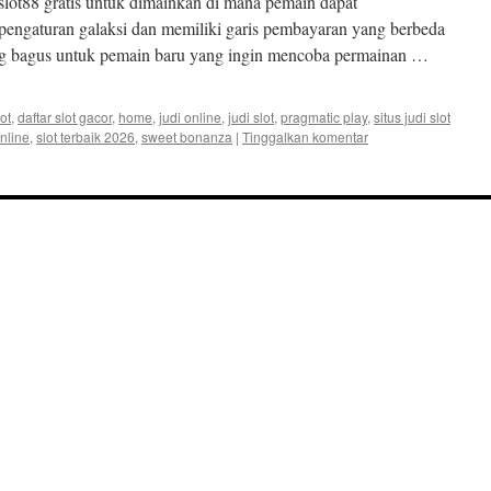
 slot88 gratis untuk dimainkan di mana pemain dapat
 pengaturan galaksi dan memiliki garis pembayaran yang berbeda
yang bagus untuk pemain baru yang ingin mencoba permainan …
lot
,
daftar slot gacor
,
home
,
judi online
,
judi slot
,
pragmatic play
,
situs judi slot
online
,
slot terbaik 2026
,
sweet bonanza
|
Tinggalkan komentar