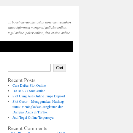
airbonet merupakan situs yang menyediakan
suatu informasi mengenai judi slot online,
togel online, poker online, dan casino online
Cari
Recent Posts
Cara Daftar Slot Online
DADU777 Slot Online
Slot Uang Asli Online Tanpa Deposit
Slot Gacor – Menggunakan Hashtag
untuk Meningkatkan Jangkauan dan
Dampak Anda di TikTok
Judi Togel Online Terpercaya
Recent Comments