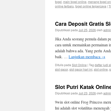
togel
,
main togel online
,
menang togel on
online terbaru
,
togel online terpercaya
|
T
Cara Deposit Gratis Sl
Dipublikasi pada
Juli 25, 2026
oleh
admi
Jika Anda seorang pemula dalam pe
cara untuk memainkan permainan i
adalah bahwa ada. Yang perlu Anda
baik. …
Lanjutkan membaca
→
Ditulis pada
Slot Online
|
Tag
daftar judi s
slot gacor
,
slot gacor hari ini
,
slot online
,
s
Slot Putri Katak Onlin
Dipublikasi pada
Juli 23, 2026
oleh
admi
9win slot online Frog Princess mer
Ini adalah slot volatilitas menen