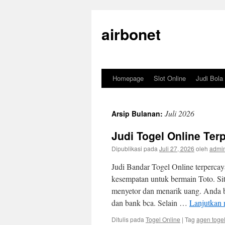
Langsung
ke
airbonet
isi
Homepage
Slot Online
Judi Bola
Juli 2026
Arsip Bulanan:
Judi Togel Online Ter
Dipublikasi pada
Juli 27, 2026
oleh
admi
Judi Bandar Togel Online terper
kesempatan untuk bermain Toto. 
menyetor dan menarik uang. Anda bi
dan bank bca. Selain …
Lanjutkan
Ditulis pada
Togel Online
|
Tag
agen toge