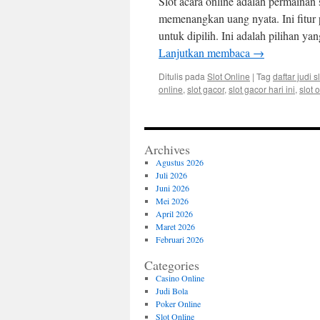
Slot acara online adalah permainan
memenangkan uang nyata. Ini fitur
untuk dipilih. Ini adalah pilihan 
Lanjutkan membaca
→
Ditulis pada
Slot Online
|
Tag
daftar judi s
online
,
slot gacor
,
slot gacor hari ini
,
slot 
Archives
Agustus 2026
Juli 2026
Juni 2026
Mei 2026
April 2026
Maret 2026
Februari 2026
Categories
Casino Online
Judi Bola
Poker Online
Slot Online