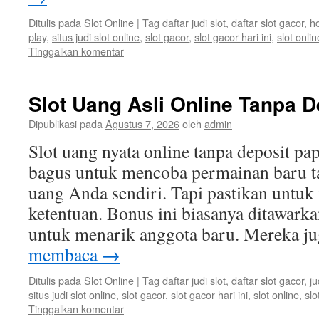
Ditulis pada
Slot Online
|
Tag
daftar judi slot
,
daftar slot gacor
,
h
play
,
situs judi slot online
,
slot gacor
,
slot gacor hari ini
,
slot onlin
Tinggalkan komentar
Slot Uang Asli Online Tanpa D
Dipublikasi pada
Agustus 7, 2026
oleh
admin
Slot uang nyata online tanpa deposit pa
bagus untuk mencoba permainan baru 
uang Anda sendiri. Tapi pastikan untu
ketentuan. Bonus ini biasanya ditawarka
untuk menarik anggota baru. Mereka 
membaca
→
Ditulis pada
Slot Online
|
Tag
daftar judi slot
,
daftar slot gacor
,
ju
situs judi slot online
,
slot gacor
,
slot gacor hari ini
,
slot online
,
slo
Tinggalkan komentar