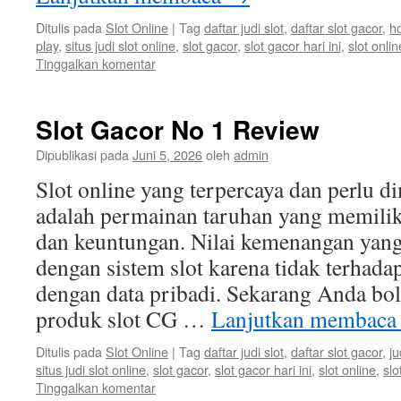
Ditulis pada
Slot Online
|
Tag
daftar judi slot
,
daftar slot gacor
,
h
play
,
situs judi slot online
,
slot gacor
,
slot gacor hari ini
,
slot onlin
Tinggalkan komentar
Slot Gacor No 1 Review
Dipublikasi pada
Juni 5, 2026
oleh
admin
Slot online yang terpercaya dan perlu 
adalah permainan taruhan yang memilik
dan keuntungan. Nilai kemenangan yang
dengan sistem slot karena tidak terhad
dengan data pribadi. Sekarang Anda b
produk slot CG …
Lanjutkan membac
Ditulis pada
Slot Online
|
Tag
daftar judi slot
,
daftar slot gacor
,
ju
situs judi slot online
,
slot gacor
,
slot gacor hari ini
,
slot online
,
slo
Tinggalkan komentar