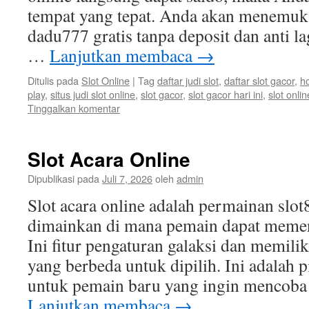
tempat yang tepat. Anda akan menemuka
dadu777 gratis tanpa deposit dan anti la
…
Lanjutkan membaca
→
Ditulis pada
Slot Online
|
Tag
daftar judi slot
,
daftar slot gacor
,
h
play
,
situs judi slot online
,
slot gacor
,
slot gacor hari ini
,
slot onlin
Tinggalkan komentar
Slot Acara Online
Dipublikasi pada
Juli 7, 2026
oleh
admin
Slot acara online adalah permainan slot
dimainkan di mana pemain dapat meme
Ini fitur pengaturan galaksi dan memili
yang berbeda untuk dipilih. Ini adalah 
untuk pemain baru yang ingin mencob
Lanjutkan membaca
→