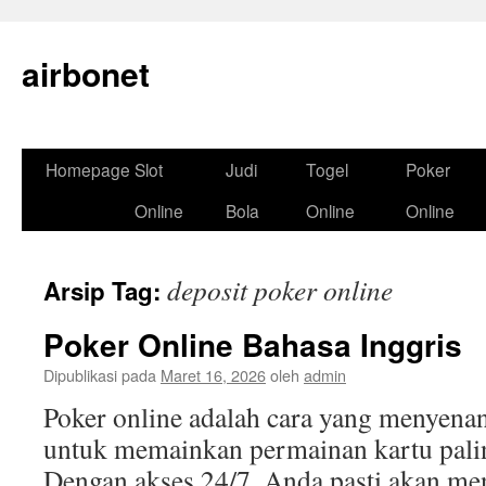
Langsung
ke
airbonet
isi
Homepage
Slot
Judi
Togel
Poker
Online
Bola
Online
Online
deposit poker online
Arsip Tag:
Poker Online Bahasa Inggris
Dipublikasi pada
Maret 16, 2026
oleh
admin
Poker online adalah cara yang menyen
untuk memainkan permainan kartu palin
Dengan akses 24/7, Anda pasti akan m