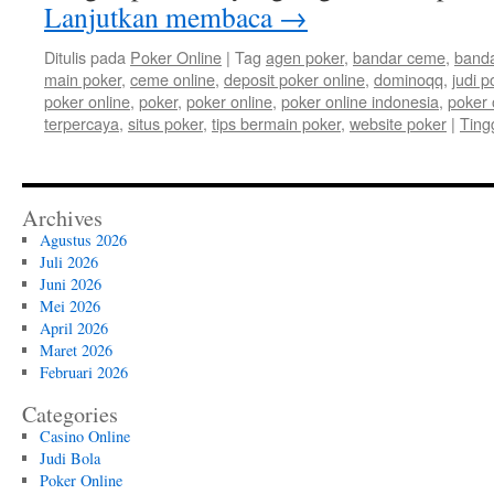
Lanjutkan membaca
→
Ditulis pada
Poker Online
|
Tag
agen poker
,
bandar ceme
,
banda
main poker
,
ceme online
,
deposit poker online
,
dominoqq
,
judi p
poker online
,
poker
,
poker online
,
poker online indonesia
,
poker 
terpercaya
,
situs poker
,
tips bermain poker
,
website poker
|
Ting
Archives
Agustus 2026
Juli 2026
Juni 2026
Mei 2026
April 2026
Maret 2026
Februari 2026
Categories
Casino Online
Judi Bola
Poker Online