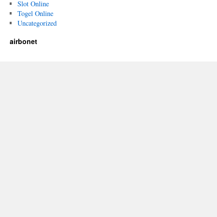
Slot Online
Togel Online
Uncategorized
airbonet