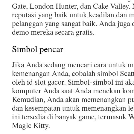
Gate, London Hunter, dan Cake Valley.
reputasi yang baik untuk keadilan dan
pelanggan yang sangat baik. Anda juga
demo mereka secara gratis.
Simbol pencar
Jika Anda sedang mencari cara untuk 
kemenangan Anda, cobalah simbol Scatt
oleh id slot gacor. Simbol-simbol ini ak
komputer Anda saat Anda menekan komb
Kemudian, Anda akan memenangkan puta
dan kesempatan untuk memenangkan leb
ini tersedia di banyak game, termasuk 
Magic Kitty.