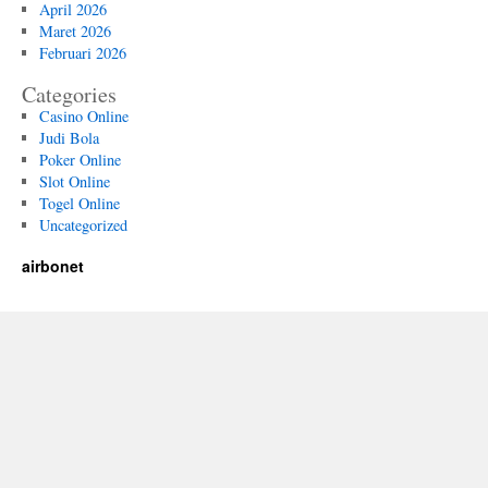
April 2026
Maret 2026
Februari 2026
Categories
Casino Online
Judi Bola
Poker Online
Slot Online
Togel Online
Uncategorized
airbonet