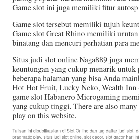
Game slot ini juga memiliki fitur autosp
Game slot tersebut memiliki tujuh keun
Game slot Great Rhino memiliki uruta
binatang dan mencuri perhatian para m
Situs judi slot online Naga889 juga mem
keuntungan yang cukup menarik untuk 
beberapa halaman yang bisa Anda maink
Hot Hot Fruit, Lucky Neko, Wealth Inn 
game slot Habanero Microgaming memil
yang cukup tinggi. There are also many
play on this website.
Tulisan ini dipublikasikan di
Slot Online
dan tag
daftar judi slot
,
d
pragmatic play
,
situs judi slot online
,
slot gacor
,
slot gacor hari ini