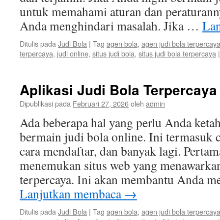
untuk memahami aturan dan peraturann
Anda menghindari masalah. Jika …
La
Ditulis pada
Judi Bola
|
Tag
agen bola
,
agen judi bola terpercay
terpercaya
,
judi online
,
situs judi bola
,
situs judi bola terpercaya
|
Aplikasi Judi Bola Terpercaya
Dipublikasi pada
Februari 27, 2026
oleh
admin
Ada beberapa hal yang perlu Anda keta
bermain judi bola online. Ini termasuk 
cara mendaftar, dan banyak lagi. Pertam
menemukan situs web yang menawarkan a
terpercaya. Ini akan membantu Anda 
Lanjutkan membaca
→
Ditulis pada
Judi Bola
|
Tag
agen bola
,
agen judi bola terpercay