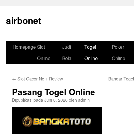
Langsung
ke
airbonet
isi
Homepage
Slot
Judi
Togel
Poker
Online
Bola
Online
Online
←
Slot Gacor No 1 Review
Bandar Togel
Pasang Togel Online
Dipublikasi pada
Juni 8, 2026
oleh
admin