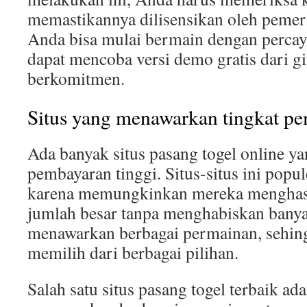
memastikannya dilisensikan oleh pemer
Anda bisa mulai bermain dengan percay
dapat mencoba versi demo gratis dari g
berkomitmen.
Situs yang menawarkan tingkat pe
Ada banyak situs pasang togel online y
pembayaran tinggi. Situs-situs ini popu
karena memungkinkan mereka menghas
jumlah besar tanpa menghabiskan bany
menawarkan berbagai permainan, sehin
memilih dari berbagai pilihan.
Salah satu situs pasang togel terbaik ad