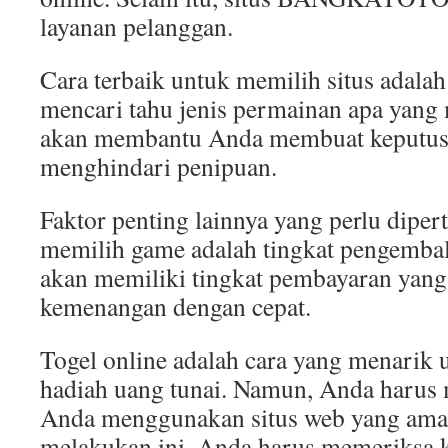
layanan pelanggan.
Cara terbaik untuk memilih situs adala
mencari tahu jenis permainan apa yang 
akan membantu Anda membuat keputusa
menghindari penipuan.
Faktor penting lainnya yang perlu dipe
memilih game adalah tingkat pengembal
akan memiliki tingkat pembayaran yang
kemenangan dengan cepat.
Togel online adalah cara yang menari
hadiah uang tunai. Namun, Anda harus
Anda menggunakan situs web yang aman
melakukan ini, Anda harus memeriksa kr